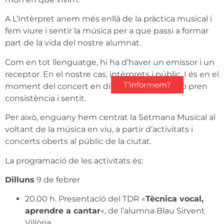
A L’Intèrpret anem més enllà de la pràctica musical i
fem viure i sentir la música per a que passi a formar
part de la vida del nostre alumnat.
Com en tot llenguatge, hi ha d’haver un emissor i un
receptor. En el nostre cas, intèrprets i públic. I és en el
T’informem?
moment del concert en directe quan tot això pren
consistència i sentit.
Per això, enguany hem centrat la Setmana Musical al
voltant de la música en viu, a partir d’activitats i
concerts oberts al públic de la ciutat.
La programació de les activitats és:
Dilluns
9 de febrer
20.00 h. Presentació del TDR «
Tècnica vocal,
aprendre a cantar
«, de l’alumna Blau Sirvent
Villòria.