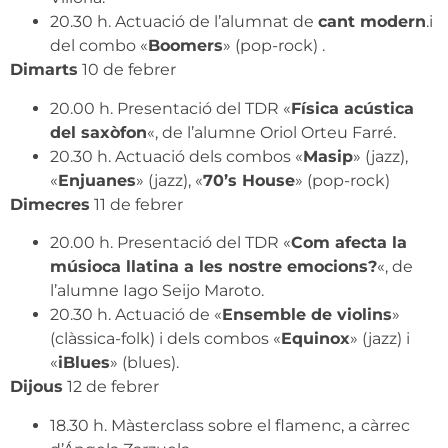
20.30 h. Actuació de l’alumnat de
cant modern
.i
del combo «
Boomers
» (pop-rock) .
Dimarts
10 de febrer
20.00 h. Presentació del TDR «
Física acústica
del saxòfon
«, de l’alumne Oriol Orteu Farré.
20.30 h. Actuació dels combos «
Masip
» (jazz),
«
Enjuanes
» (jazz), «
70’s House
» (pop-rock)
Dimecres
11 de febrer
20.00 h. Presentació del TDR «
Com afecta la
músioca llatina a les nostre emocions?
«, de
l’alumne Iago Seijo Maroto.
20.30 h. Actuació de «
Ensemble de violins
»
(clàssica-folk) i dels combos «
Equinox
» (jazz) i
«
iBlues
» (blues).
Dijous
12 de febrer
18.30 h. Màsterclass sobre el flamenc, a càrrec