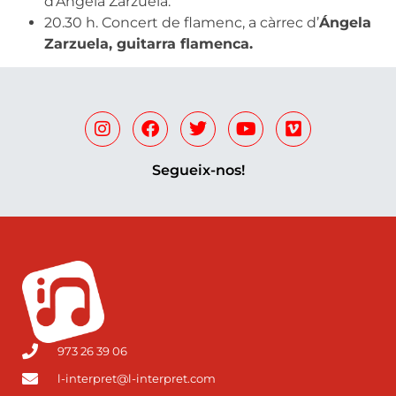
d’Ángela Zarzuela.
20.30 h. Concert de flamenc, a càrrec d’
Ángela
Zarzuela, guitarra flamenca.
Segueix-nos!
973 26 39 06
l-interpret@l-interpret.com