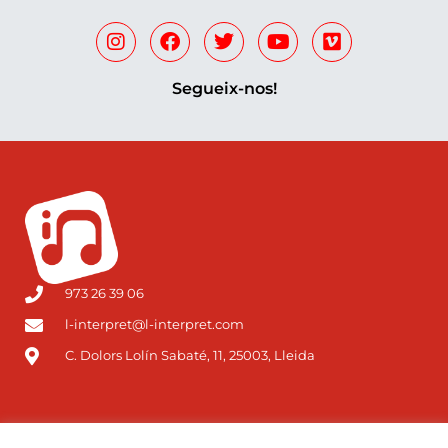
Segueix-nos!
973 26 39 06
l-interpret@l-interpret.com
C. Dolors Lolín Sabaté, 11, 25003, Lleida