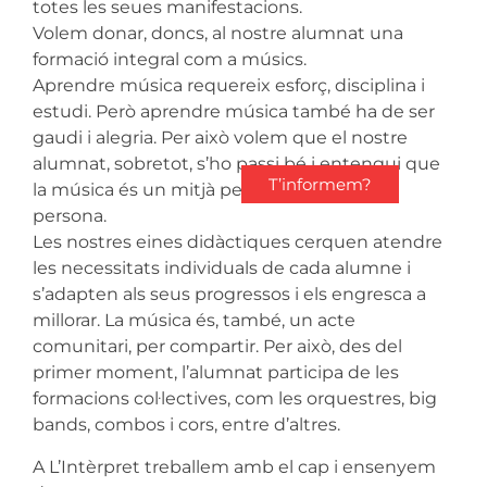
totes les seues manifestacions.
Volem donar, doncs, al nostre alumnat una
formació integral com a músics.
Aprendre música requereix esforç, disciplina i
estudi. Però aprendre música també ha de ser
gaudi i alegria. Per això volem que el nostre
alumnat, sobretot, s’ho passi bé i entengui que
T’informem?
la música és un mitjà per esdevenir millor
persona.
Les nostres eines didàctiques cerquen atendre
les necessitats individuals de cada alumne i
s’adapten als seus progressos i els engresca a
millorar. La música és, també, un acte
comunitari, per compartir. Per això, des del
primer moment, l’alumnat participa de les
formacions col·lectives, com les orquestres, big
bands, combos i cors, entre d’altres.
A L’Intèrpret treballem amb el cap i ensenyem