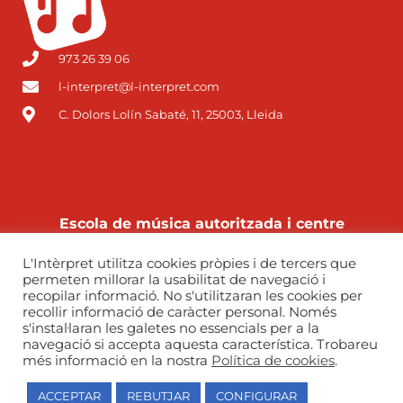
973 26 39 06
l-interpret@l-interpret.com
C. Dolors Lolín Sabaté, 11, 25003, Lleida
Escola de música autoritzada i centre
autoritzat de grau professional pel
L'Intèrpret utilitza cookies pròpies i de tercers que
Departament d’Educació de la Generalitat de
permeten millorar la usabilitat de navegació i
Catalunya
recopilar informació. No s'utilitzaran les cookies per
recollir informació de caràcter personal. Només
s'instal·laran les galetes no essencials per a la
navegació si accepta aquesta característica. Trobareu
més informació en la nostra
Política de cookies
.
© L’Intèrpret 2026 –
Avís legal
|
Política de privacitat
ACCEPTAR
REBUTJAR
CONFIGURAR