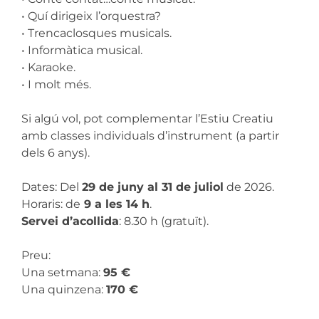
• Quí dirigeix l’orquestra?
• Trencaclosques musicals.
• Informàtica musical.
• Karaoke.
• I molt més.
Si algú vol, pot complementar l’Estiu Creatiu
amb classes individuals d’instrument (a partir
dels 6 anys).
Dates: Del
29 de juny al 31 de juliol
de 2026.
Horaris: de
9 a les 14 h
.
Servei d’acollida
: 8.30 h (gratuït).
Preu:
Una setmana:
95 €
Una quinzena:
170 €