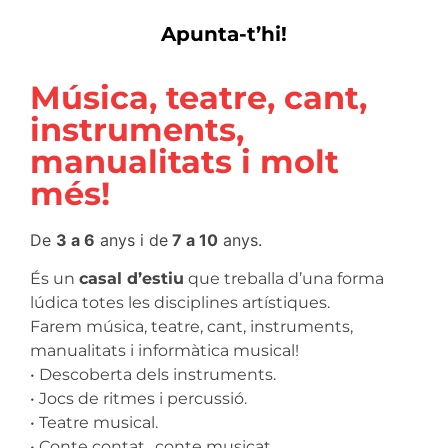
Apunta-t’hi!
Música, teatre, cant,
instruments,
manualitats i molt
més!
De
3 a 6
anys i de
7 a 10
anys.
És un
casal d’estiu
que treballa d’una forma
lúdica totes les disciplines artístiques.
Farem música, teatre, cant, instruments,
manualitats i informàtica musical!
• Descoberta dels instruments.
• Jocs de ritmes i percussió.
• Teatre musical.
• Conte contat…conte musicat.