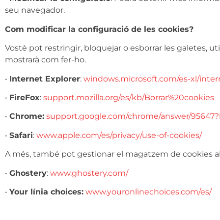
seu navegador.
Com modificar la configuració de les cookies?
Vostè pot restringir, bloquejar o esborrar les galetes, ut
mostrarà com fer-ho.
•
Internet Explorer
:
windows.microsoft.com/es-xl/inter
•
FireFox
:
support.mozilla.org/es/kb/Borrar%20cookies
•
Chrome:
support.google.com/chrome/answer/95647?
•
Safari
:
www.apple.com/es/privacy/use-of-cookies/
A més, també pot gestionar el magatzem de cookies al
•
Ghostery
:
www.ghostery.com/
•
Your línia choices:
www.youronlinechoices.com/es/