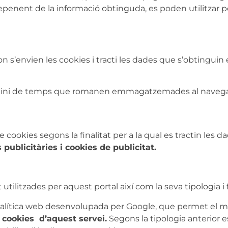
penent de la informació obtinguda, es poden utilitzar per 
on s’envien les cookies i tracti les dades que s’obtinguin
rmini de temps que romanen emmagatzemades al navegado
e cookies segons la finalitat per a la qual es tractin les
 publicitàries i cookies de publicitat.
tilitzades per aquest portal així com la seva tipologia i 
alítica web desenvolupada per Google, que permet el me
 cookies d’aquest servei.
Segons la tipologia anterior e