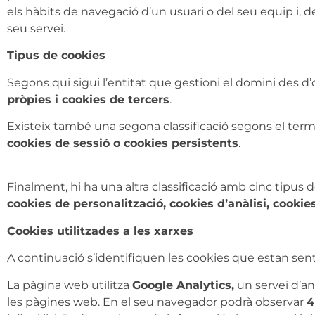
els hàbits de navegació d’un usuari o del seu equip i, de
seu servei.
Tipus de cookies
Segons qui sigui l’entitat que gestioni el domini des d’
pròpies i cookies de tercers
.
Existeix també una segona classificació segons el te
cookies de sessió o cookies persistents
.
Finalment, hi ha una altra classificació amb cinc tipus d
cookies de personalització, cookies d’anàlisi, cookies
Cookies utilitzades a les xarxes
A continuació s’identifiquen les cookies que estan sent u
La pàgina web utilitza
Google Analytics,
un servei d’an
les pàgines web. En el seu navegador podrà observar
4