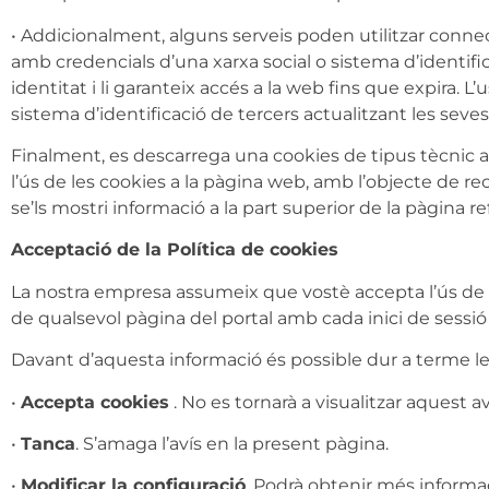
• Addicionalment, alguns serveis poden utilitzar connec
amb credencials d’una xarxa social o sistema d’identifi
identitat i li garanteix accés a la web fins que expira. L
sistema d’identificació de tercers actualitzant les seves
Finalment, es descarrega una cookies de tipus tècni
l’ús de les cookies a la pàgina web, amb l’objecte de r
se’ls mostri informació a la part superior de la pàgina re
Acceptació de la Política de cookies
La nostra empresa assumeix que vostè accepta l’ús de co
de qualsevol pàgina del portal amb cada inici de sessió
Davant d’aquesta informació és possible dur a terme l
•
Accepta cookies
. No es tornarà a visualitzar aquest a
•
Tanca
. S’amaga l’avís en la present pàgina.
•
Modificar la configuració
. Podrà obtenir més informac