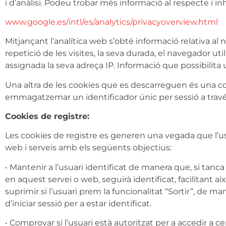
i d’anàlisi. Podeu trobar més informació al respecte i inh
www.google.es/intl/es/analytics/privacyoverview.html
Mitjançant l’analítica web s’obté informació relativa a
repetició de les visites, la seva durada, el navegador utili
assignada la seva adreça IP. Informació que possibilita u
Una altra de les cookies que es descarreguen és una 
emmagatzemar un identificador únic per sessió a través 
Cookies de registre:
Les cookies de registre es generen una vegada que l’usuar
web i serveis amb els següents objectius:
• Mantenir a l’usuari identificat de manera que, si tanc
en aquest servei o web, seguirà identificat, facilitant a
suprimir si l’usuari prem la funcionalitat “Sortir”, de 
d’iniciar sessió per a estar identificat.
• Comprovar si l’usuari està autoritzat per a accedir a c