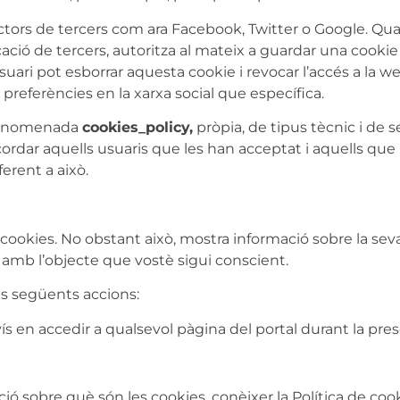
tors de tercers com ara Facebook, Twitter o Google. Quan 
cació de tercers, autoritza al mateix a guardar una cookie
’usuari pot esborrar aquesta cookie i revocar l’accés a la 
 preferències en la xarxa social que específica.
c anomenada
cookies_policy,
pròpia, de tipus tècnic i de 
ecordar aquells usuaris que les han acceptat i aquells qu
ferent a això.
okies. No obstant això, mostra informació sobre la seva 
 amb l’objecte que vostè sigui conscient.
es següents accions:
vís en accedir a qualsevol pàgina del portal durant la pres
ió sobre què són les cookies, conèixer la Política de cook