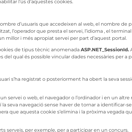
abilitar l’ús d’aquestes cookies.
l nombre d’usuaris que accedeixen al web, el nombre de pà
tzat, l’operador que presta el servei, l’idioma , el terminal 
n millor i més apropiat servei per part d’aquest portal.
cookies de tipus tècnic anomenada
ASP.NET_SessionId.
A
del qual és possible vincular dades necessàries per a pos
i s’ha registrat o posteriorment ha obert la seva sessió, i 
a un servei o web, el navegador o l’ordinador i en un altr
ixí la seva navegació sense haver de tornar a identificar-s
manera que aquesta cookie s’elimina i la pròxima vegada qu
erts serveis, per exemple, per a participar en un concurs.