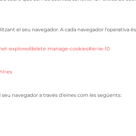
ilitzant el seu navegador. A cada navegador l’operativa és d
net-explorer/delete-manage-cookies#ie=ie-10
hl=es
 seu navegador a través d’eines com les següents: