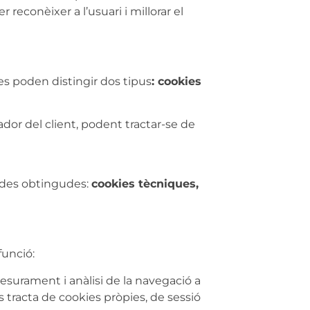
reconèixer a l’usuari i millorar el
 es poden distingir dos tipus
: cookies
r del client, podent tractar-se de
 dades obtingudes:
cookies tècniques,
funció:
surament i anàlisi de la navegació a
s tracta de cookies pròpies, de sessió