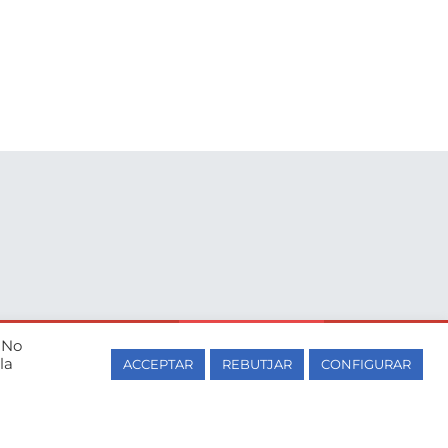
T’informem?
. No
la
ACCEPTAR
REBUTJAR
CONFIGURAR
a i centre autoritzat de grau
d’Educació de la Generalitat de
lunya