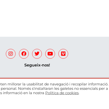
Segueix-nos!
ten millorar la usabilitat de navegació i recopilar informació
r personal. Només s'instal·laran les galetes no essencials per a 
Escola de música autoritzad
s informació en la nostra
Política de cookies
.
professional pel Departament 
Cata