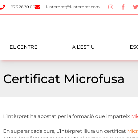
973 26 39 06
l-interpret@l-interpret.com
EL CENTRE
A L’ESTIU
ES
Certificat Microfusa
L’Intèrpret ha apostat per la formació que imparteix
Mi
En superar cada curs, L’Intèrpret lliura un certificat
Micr