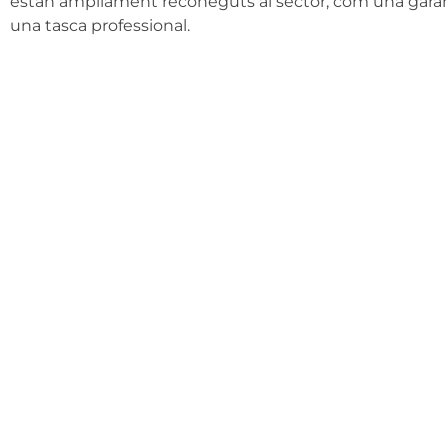
estan àmpliament reconeguts al sector, com una garanti
una tasca professional.