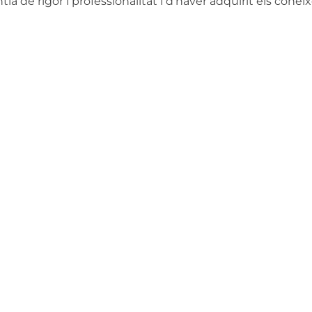
a de rigor i professionalitat i d’haver adquirit els con