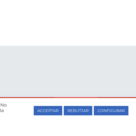
T’informem?
. No
la
ACCEPTAR
REBUTJAR
CONFIGURAR
a i centre autoritzat de grau
d’Educació de la Generalitat de
lunya