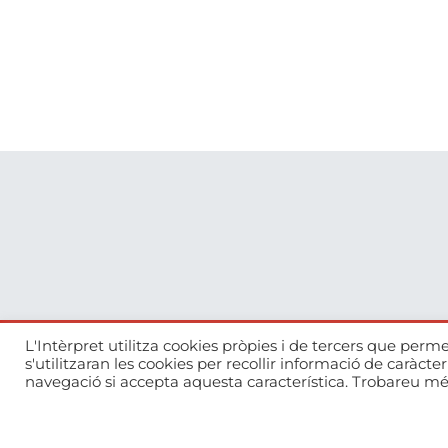
L'Intèrpret utilitza cookies pròpies i de tercers que perme
s'utilitzaran les cookies per recollir informació de caràcte
973 26 39 06
navegació si accepta aquesta característica. Trobareu mé
l-interpret@l-interpret.com
C. Dolors Lolín Sabaté, 11, 25003, Lleida