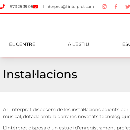
973 26 39 06
l-interpret@l-interpret.com
EL CENTRE
A L’ESTIU
ES
Instal·lacions
A L’Intèrpret disposem de les instal·lacions adients per
musical, dotada amb la darreres novetats tecnològiques,
L’Intèrpret disposa d’un estudi d’enregistrament profes