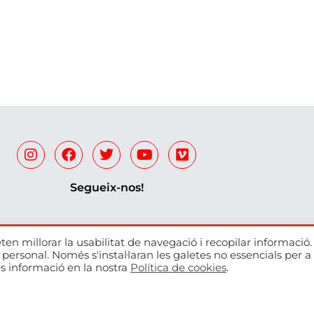
Segueix-nos!
ten millorar la usabilitat de navegació i recopilar informació
r personal. Només s'instal·laran les galetes no essencials per a 
Escola de música autoritzad
s informació en la nostra
Política de cookies
.
professional pel Departament 
Cata