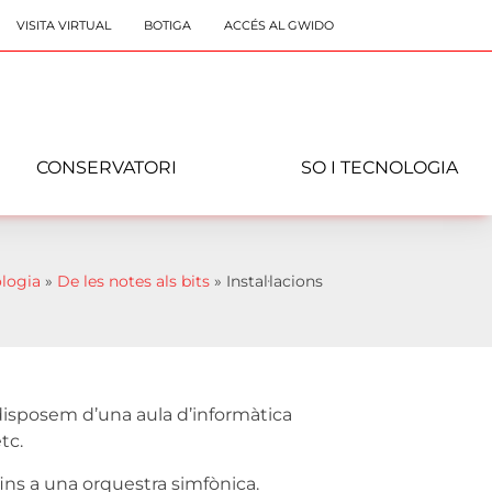
VISITA VIRTUAL
BOTIGA
ACCÉS AL GWIDO
CONSERVATORI
SO I TECNOLOGIA
ologia
»
De les notes als bits
»
Instal·lacions
, disposem d’una aula d’informàtica
tc.
ins a una orquestra simfònica.