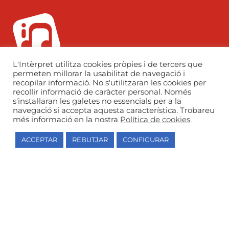
L'Intèrpret utilitza cookies pròpies i de tercers que
973 26 39 06
permeten millorar la usabilitat de navegació i
l-interpret@l-interpret.com
recopilar informació. No s'utilitzaran les cookies per
recollir informació de caràcter personal. Només
C. Dolors Lolín Sabaté, 11, 25003, Lleida
s'instal·laran les galetes no essencials per a la
navegació si accepta aquesta característica. Trobareu
més informació en la nostra
Política de cookies
.
ACCEPTAR
REBUTJAR
CONFIGURAR
Escola de música autoritzada i centre
autoritzat de grau professional pel
Departament d’Educació de la Generalitat de
Catalunya