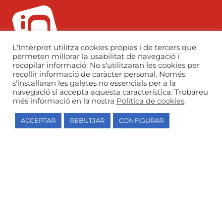
L'Intèrpret utilitza cookies pròpies i de tercers que
973 26 39 06
permeten millorar la usabilitat de navegació i
recopilar informació. No s'utilitzaran les cookies per
l-interpret@l-interpret.com
recollir informació de caràcter personal. Només
s'instal·laran les galetes no essencials per a la
C. Dolors Lolín Sabaté, 11, 25003, Lleida
navegació si accepta aquesta característica. Trobareu
més informació en la nostra
Política de cookies
.
ACCEPTAR
REBUTJAR
CONFIGURAR
Escola de música autoritzada i centre
autoritzat de grau professional pel
Departament d’Educació de la Generalitat de
Catalunya