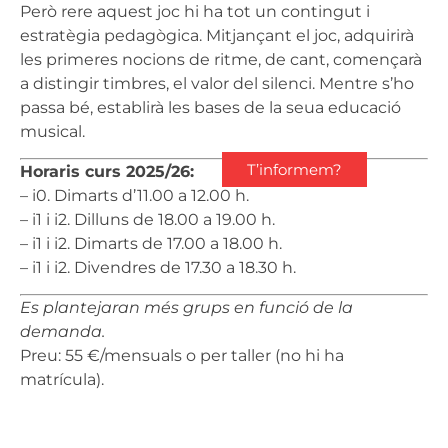
Però rere aquest joc hi ha tot un contingut i
estratègia pedagògica. Mitjançant el joc, adquirirà
les primeres nocions de ritme, de cant, començarà
a distingir timbres, el valor del silenci. Mentre s’ho
passa bé, establirà les bases de la seua educació
musical.
T’informem?
Horaris curs 2025/26:
– i0. Dimarts d’11.00 a 12.00 h.
– i1 i i2. Dilluns de 18.00 a 19.00 h.
– i1 i i2. Dimarts de 17.00 a 18.00 h.
– i1 i i2. Divendres de 17.30 a 18.30 h.
Es plantejaran més grups en funció de la
demanda.
Preu: 55 €/mensuals o per taller (no hi ha
matrícula).