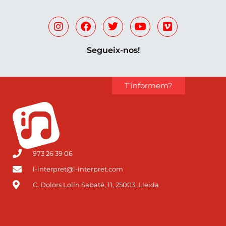
Segueix-nos!
T’informem?
973 26 39 06
l-interpret@l-interpret.com
C. Dolors Lolín Sabaté, 11, 25003, Lleida