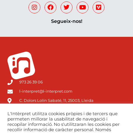
Segueix-nos!
973 26 39 06
l-interpret@l-interpret.com
C. Dolors Lolín Sabaté, 11, 25003, Lleida
L'Intèrpret utilitza cookies pròpies i de tercers que
permeten millorar la usabilitat de navegació i
recopilar informació. No s'utilitzaran les cookies per
recollir informació de caràcter personal. Només