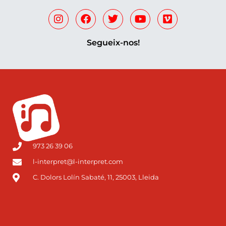
Segueix-nos!
973 26 39 06
l-interpret@l-interpret.com
C. Dolors Lolín Sabaté, 11, 25003, Lleida