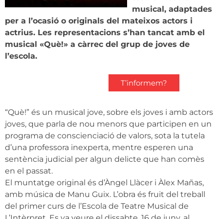
musical, adaptades
per a l’ocasió o originals del mateixos actors i
actrius. Les representacions s’han tancat amb el
musical «Què!» a càrrec del grup de joves de
l’escola.
T’informem?
“Què!” és un musical jove, sobre els joves i amb actors
joves, que parla de nou menors que participen en un
programa de conscienciació de valors, sota la tutela
d’una professora inexperta, mentre esperen una
sentència judicial per algun delicte que han comès
en el passat.
El muntatge original és d’Àngel Llàcer i Àlex Mañas,
amb música de Manu Guix. L’obra és fruit del treball
del primer curs de l’Escola de Teatre Musical de
L’Intèrpret. Es va veure el dissabte, 16 de juny, al