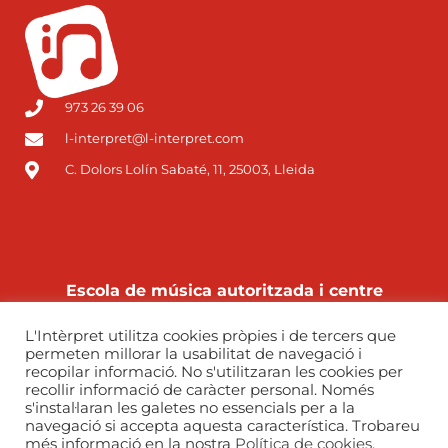
973 26 39 06
l-interpret@l-interpret.com
C. Dolors Lolín Sabaté, 11, 25003, Lleida
Escola de música autoritzada i centre
autoritzat de grau professional pel
L'Intèrpret utilitza cookies pròpies i de tercers que
Departament d’Educació de la Generalitat de
permeten millorar la usabilitat de navegació i
Catalunya
recopilar informació. No s'utilitzaran les cookies per
recollir informació de caràcter personal. Només
s'instal·laran les galetes no essencials per a la
navegació si accepta aquesta característica. Trobareu
més informació en la nostra
Política de cookies
.