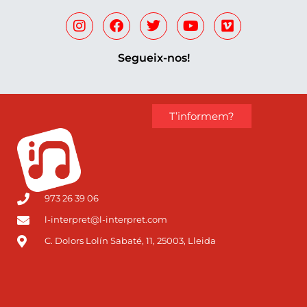
Segueix-nos!
T’informem?
973 26 39 06
l-interpret@l-interpret.com
C. Dolors Lolín Sabaté, 11, 25003, Lleida