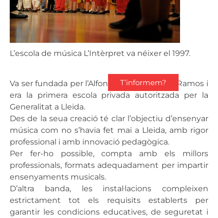
L’escola de música L’Intèrpret va néixer el 1997.
T’informem?
Va ser fundada per l’Alfons Pérez i la Mireia Ramos i
era la primera escola privada autoritzada per la
Generalitat a Lleida.
Des de la seua creació té clar l’objectiu d’ensenyar
música com no s’havia fet mai a Lleida, amb rigor
professional i amb innovació pedagògica.
Per fer-ho possible, compta amb els millors
professionals, formats adequadament per impartir
ensenyaments musicals.
D’altra banda, les instal·lacions compleixen
estrictament tot els requisits establerts per
garantir les condicions educatives, de seguretat i