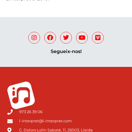
Segueix-nos!
973 26 39 06
l-interpret@l-interpret.com
C. Dolors Lolín Sabaté, 11, 25003, Lleida