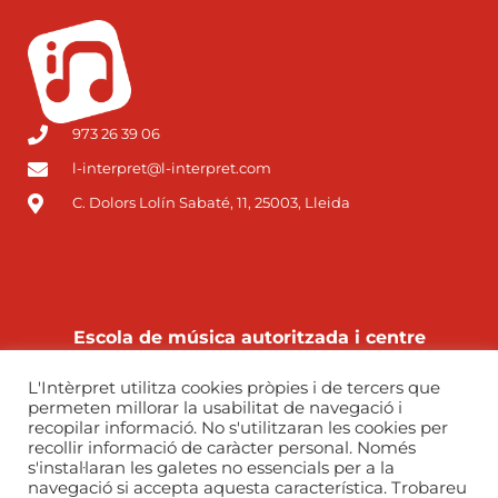
973 26 39 06
l-interpret@l-interpret.com
C. Dolors Lolín Sabaté, 11, 25003, Lleida
Escola de música autoritzada i centre
autoritzat de grau professional pel
L'Intèrpret utilitza cookies pròpies i de tercers que
Departament d’Educació de la Generalitat de
permeten millorar la usabilitat de navegació i
Catalunya
recopilar informació. No s'utilitzaran les cookies per
recollir informació de caràcter personal. Només
s'instal·laran les galetes no essencials per a la
navegació si accepta aquesta característica. Trobareu