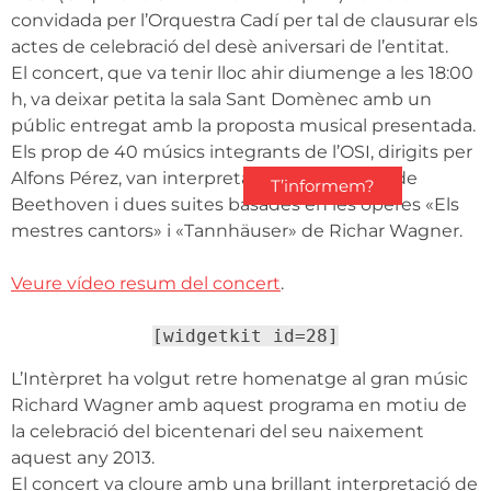
convidada per l’Orquestra Cadí per tal de clausurar els
actes de celebració del desè aniversari de l’entitat.
El concert, que va tenir lloc ahir diumenge a les 18:00
h, va deixar petita la sala Sant Domènec amb un
públic entregat amb la proposta musical presentada.
Els prop de 40 músics integrants de l’OSI, dirigits per
Alfons Pérez, van interpretar la «1ª simfonia» de
T’informem?
Beethoven i dues suites basades en les òperes «Els
mestres cantors» i «Tannhäuser» de Richar Wagner.
Veure vídeo resum del concert
.
[widgetkit id=28]
L’Intèrpret ha volgut retre homenatge al gran músic
Richard Wagner amb aquest programa en motiu de
la celebració del bicentenari del seu naixement
aquest any 2013.
El concert va cloure amb una brillant interpretació de