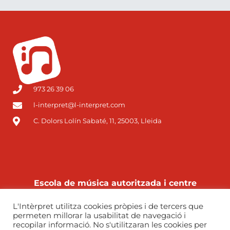
973 26 39 06
l-interpret@l-interpret.com
C. Dolors Lolín Sabaté, 11, 25003, Lleida
Escola de música autoritzada i centre
autoritzat de grau professional pel
L'Intèrpret utilitza cookies pròpies i de tercers que
Departament d’Educació de la Generalitat de
permeten millorar la usabilitat de navegació i
Catalunya
recopilar informació. No s'utilitzaran les cookies per