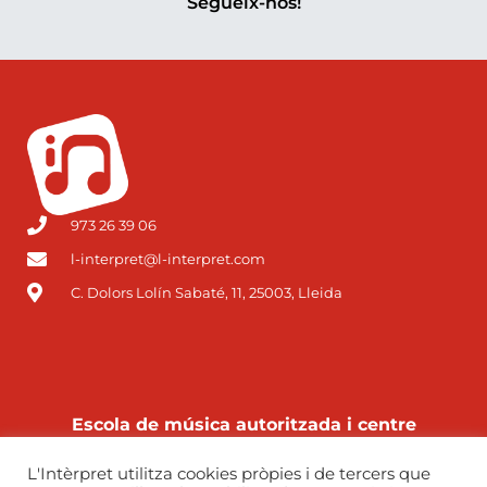
Segueix-nos!
973 26 39 06
l-interpret@l-interpret.com
C. Dolors Lolín Sabaté, 11, 25003, Lleida
Escola de música autoritzada i centre
autoritzat de grau professional pel
L'Intèrpret utilitza cookies pròpies i de tercers que
Departament d’Educació de la Generalitat de