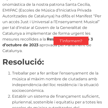
onomàstica de la nostra patrona Santa Cecília,
EMIPAC (Escoles de Música d’Iniciativa Privada
Autoritzades de Catalunya) ha difós el Manifest “Per
un accés Just i Universal a l’Ensenyament Musical”
per tal d’instar al Govern de la Generalitat de
Catalunya a implementar de forma urgent les
mesures recollides a la
Resolució 824/XIV de 3
T’informem?
d’octubre de 2023
aprovada pel Parlament de
Catalunya.
Resolució:
Treballar per a fer arribar l’ensenyament de la
música al màxim nombre de ciutadans amb
independència del lloc residència i la situació
socioeconòmica.
Establir un sistema de finançament suficient,
pluriennal, sostenible i equitatiu per a totes les
escoles de música autoritzades del