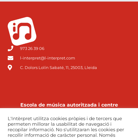
973 26 39 06
l-interpret@l-interpret.com
C. Dolors Lolín Sabaté, 11, 25003, Lleida
Escola de música autoritzada i centre
autoritzat de grau professional pel
L'Intèrpret utilitza cookies pròpies i de tercers que
Departament d’Educació de la Generalitat de
permeten millorar la usabilitat de navegació i
Catalunya
recopilar informació. No s'utilitzaran les cookies per
recollir informació de caràcter personal. Només