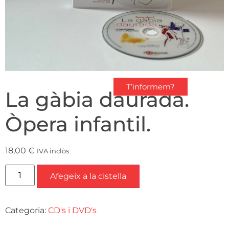
T’informem?
La gàbia daurada.
Òpera infantil.
18,00
€
IVA inclòs
Afegeix a la cistella
Categoria:
CD's i DVD's