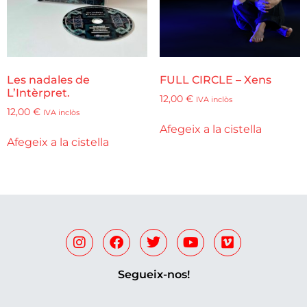
Les nadales de
FULL CIRCLE – Xens
L’Intèrpret.
12,00
€
IVA inclòs
12,00
€
IVA inclòs
Afegeix a la cistella
Afegeix a la cistella
Segueix-nos!