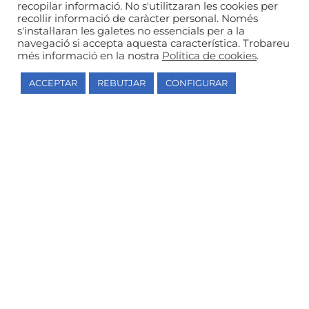
recopilar informació. No s'utilitzaran les cookies per
recollir informació de caràcter personal. Només
s'instal·laran les galetes no essencials per a la
973 26 39 06
navegació si accepta aquesta característica. Trobareu
més informació en la nostra
Política de cookies
.
l-interpret@l-interpret.com
C. Dolors Lolín Sabaté, 11, 25003, Lleida
ACCEPTAR
REBUTJAR
CONFIGURAR
Escola de música autoritzada i centre
autoritzat de grau professional pel
Departament d’Educació de la Generalitat de
Catalunya
© L’Intèrpret 2026 –
Avís legal
|
Política de privacitat